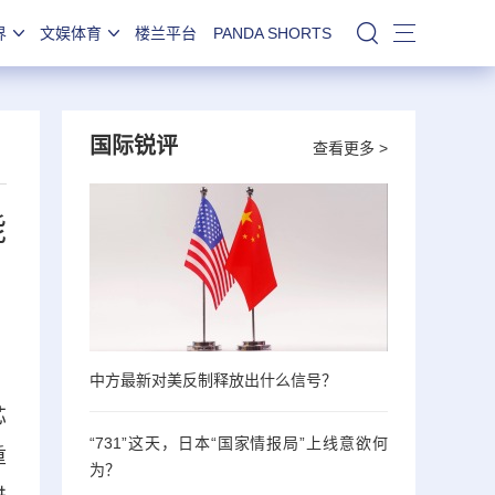
界
文娱体育
楼兰平台
PANDA SHORTS
站内搜索
国际锐评
查看更多 >
能
中方最新对美反制释放出什么信号？
芯
“731”这天，日本“国家情报局”上线意欲何
重
为？