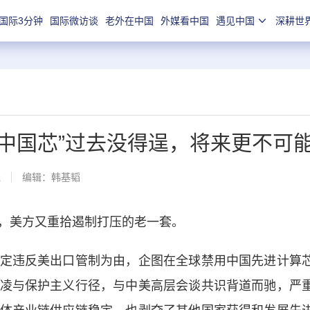
国际3分钟
国际微访谈
老外在中国
外媒看中国
遇见中国
深耕世
中国芯”过去没得逞，将来更不可
线
编辑：韩基韬
美方又重拾遏制打压的老一套。
违反美出口管制为由，企图在全球禁用中国先进计算
凌与保护主义行径，与中美高层会谈共识背道而驰，严