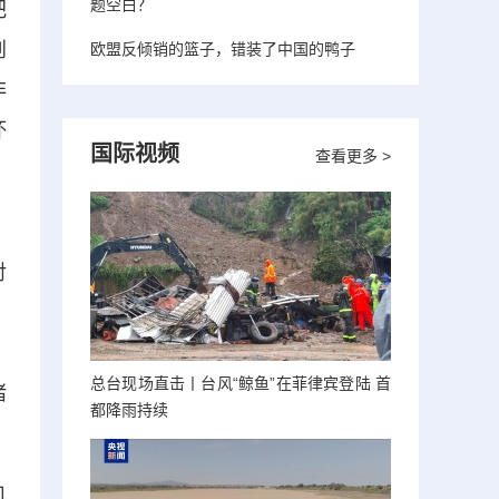
题空白？
把
创
欧盟反倾销的篮子，错装了中国的鸭子
非
坏
国际视频
查看更多 >
，
对
、
，
总台现场直击丨台风“鲸鱼”在菲律宾登陆 首
堵
都降雨持续
机