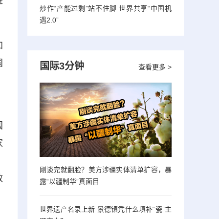
进
炒作“产能过剩”站不住脚 世界共享“中国机
遇2.0”
加
国
国际3分钟
查看更多 >
，
国
家
。
刚谈完就翻脸？美方涉疆实体清单扩容，暴
致
露“以疆制华”真面目
世界遗产名录上新 景德镇凭什么填补“瓷”主