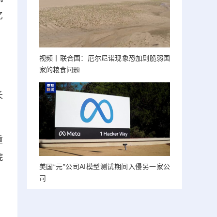
亿
》
视频丨联合国：厄尔尼诺现象恐加剧脆弱国
家的粮食问题
，
长
重
院
美国“元”公司AI模型测试期间入侵另一家公
司