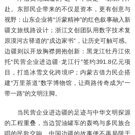
赴。东部民企带来的不仅是资本，更有创意与
视野：山东企业将“沂蒙精神”的红色叙事融入新
疆文旅线路设计；浙江文创团队用数字技术复
原漠河古驿道的“戍边家书”，让历史可触可感。
边疆则以开放胸襟拥抱创新：黑龙江牡丹江依
托“民营企业进边疆·龙江行”签约391.8亿元项
目，打造冰雪文化跨境IP；内蒙古借力民企搭
建“万里茶道”数字博物馆，让商路传奇成为“一
带一路”的文明注脚。
当民营企业进边疆的足迹与中华文明探源
的工程重叠，当边贸油罐车的轰鸣与多民族合
唱的民歌交响，中国边疆的故事便不再局限于