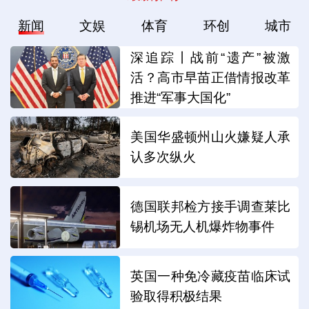
新闻
文娱
体育
环创
城市
深追踪丨战前“遗产”被激
活？高市早苗正借情报改革
推进“军事大国化”
美国华盛顿州山火嫌疑人承
认多次纵火
德国联邦检方接手调查莱比
锡机场无人机爆炸物事件
英国一种免冷藏疫苗临床试
验取得积极结果