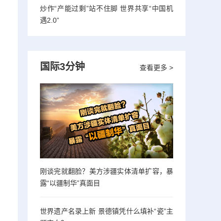
）
炒作“产能过剩”站不住脚 世界共享“中国机
遇2.0”
国际3分钟
查看更多 >
刚谈完就翻脸？美方涉疆实体清单扩容，暴
露“以疆制华”真面目
世界遗产名录上新 景德镇凭什么填补“瓷”主