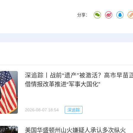
分享：
深追踪丨战前“遗产”被激活？高市早苗
借情报改革推进“军事大国化”
2026-08-07 18:54
深追踪
美国华盛顿州山火嫌疑人承认多次纵火