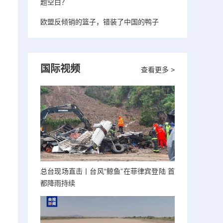
题空白？
欧盟反倾销的篮子，错装了中国的鸭子
国际视频
查看更多 >
总台现场直击丨台风“鲸鱼”在菲律宾登陆 首
都降雨持续