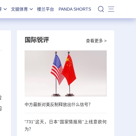
界
文娱体育
楼兰平台
PANDA SHORTS
站内搜索
国际锐评
查看更多 >
会
中方最新对美反制释放出什么信号？
内
“731”这天，日本“国家情报局”上线意欲何
为？