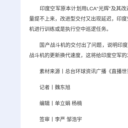
印度空军原本计划用LCA“光辉”及其改进
量提不上来，改进型交付又出现延迟，印度
机进行训练或是执行空中巡逻任务。
国产战斗机的交付出了问题，说明印度整
战斗机的更新换代速度，这将给印度空军的
素材来源丨总台环球资讯广播《
直播
世
记者丨魏东旭
编辑丨单立娟 杨楠
签审丨李严 邹浩宇