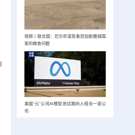
视频丨联合国：厄尔尼诺现象恐加剧脆弱国
家的粮食问题
到
美国“元”公司AI模型测试期间入侵另一家公
司