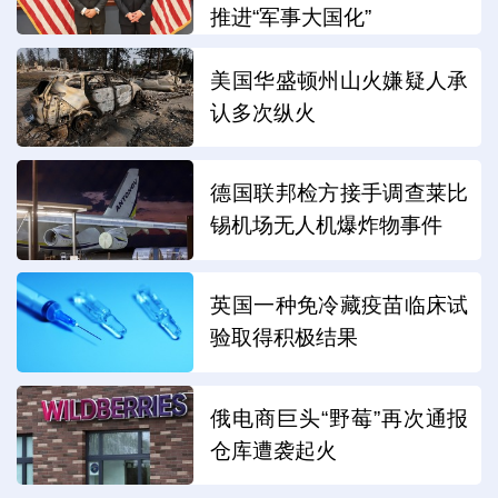
推进“军事大国化”
美国华盛顿州山火嫌疑人承
认多次纵火
德国联邦检方接手调查莱比
锡机场无人机爆炸物事件
英国一种免冷藏疫苗临床试
验取得积极结果
俄电商巨头“野莓”再次通报
仓库遭袭起火