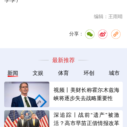
编辑：王雨晴
分享：
最新推荐
新闻
文娱
体育
环创
城市
视频丨美财长称霍尔木兹海
峡将逐步失去战略重要性
深追踪丨战前“遗产”被激
活？高市早苗正借情报改革