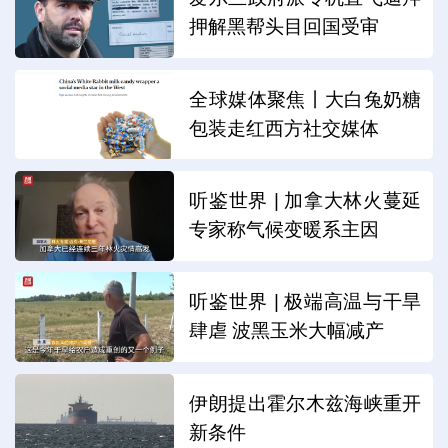
押解黑帮头目回国受审
全球媒体聚焦丨大白兔奶糖
包装走红西方社交媒体
听鉴世界 | 加拿大林火蔓延
专家称气候变暖系主因
听鉴世界 | 极端高温与干旱
肆虐 波黑玉米大幅减产
伊朗提出霍尔木兹海峡重开
新条件