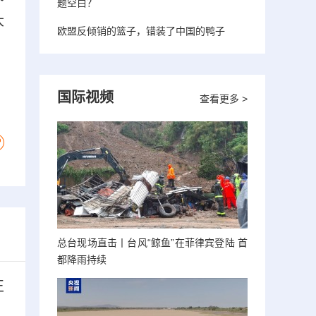
题空白？
大
欧盟反倾销的篮子，错装了中国的鸭子
）
国际视频
查看更多 >
总台现场直击丨台风“鲸鱼”在菲律宾登陆 首
都降雨持续
正