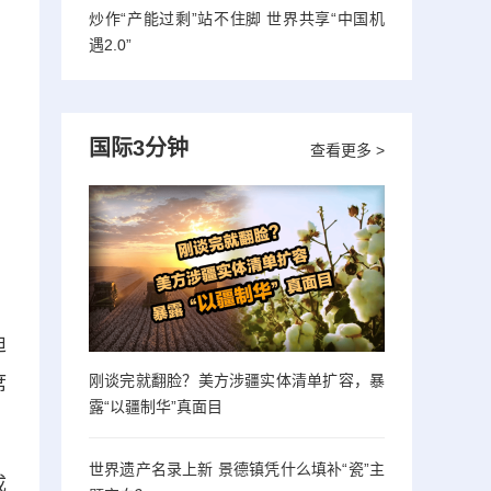
炒作“产能过剩”站不住脚 世界共享“中国机
遇2.0”
国际3分钟
查看更多 >
迪
刚谈完就翻脸？美方涉疆实体清单扩容，暴
席
露“以疆制华”真面目
世界遗产名录上新 景德镇凭什么填补“瓷”主
成