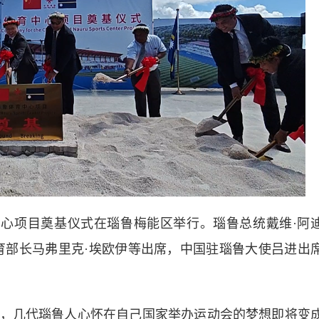
心项目奠基仪式在瑙鲁梅能区举行。瑙鲁总统戴维·阿
育部长马弗里克·埃欧伊等出席，中国驻瑙鲁大使吕进出
几代瑙鲁人心怀在自己国家举办运动会的梦想即将变