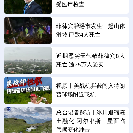
受医疗检查
菲律宾碧瑶市发生一起山体
滑坡 已致4人死亡
近期恶劣天气致菲律宾8人
死亡 逾75万人受灾
视频丨美战机拦截闯入特朗
普球场附近飞机
总台记者探访丨冰川退缩冻
土融化 阿尔卑斯山屋面临
气候变化冲击