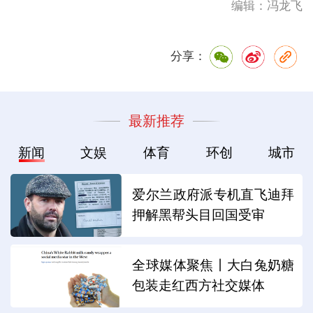
编辑：冯龙飞
分享：
最新推荐
新闻
文娱
体育
环创
城市
爱尔兰政府派专机直飞迪拜
押解黑帮头目回国受审
全球媒体聚焦丨大白兔奶糖
包装走红西方社交媒体