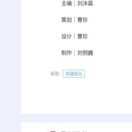
主编｜刘沐晨
策划｜曹珍
设计｜曹珍
制作｜刘恫巍
标签：
新疆拾光