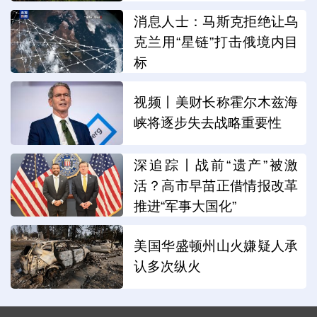
消息人士：马斯克拒绝让乌
克兰用“星链”打击俄境内目
标
视频丨美财长称霍尔木兹海
峡将逐步失去战略重要性
深追踪丨战前“遗产”被激
活？高市早苗正借情报改革
推进“军事大国化”
美国华盛顿州山火嫌疑人承
认多次纵火