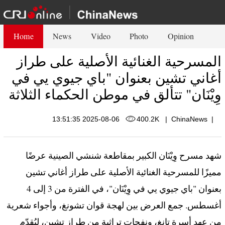
Home
News
Video
Photo
Opinion
المسرحية الغنائية الأصلية على طراز
أغاني تشين بعنوان "باي جيوي يي في
وِيْنَان" تتألق في موطن الحكماء الثلاثة
2025-08-06 13:51:35
400.2K
|
ChinaNews
|
شهد مسرح وِيْنَان الكبير بمقاطعة شنشي الصينية عرضًا
مميزًا للمسرحية الغنائية الأصلية على طراز أغاني تشين
بعنوان "باي جيوي يي في وِيْنَان"، في الفترة من 3 إلى 4
أغسطس. جمع العرض بين لهجة قوان تشونغ، وأجواء شعرية
من عهد أسرة تانغ، ونفحات تراثية من طراز تشين، ليُقدّم