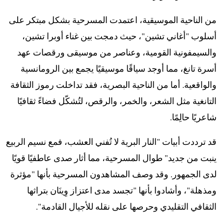
من الناحية الموسيقية، اعتمدت المسرحية بشكل مبتكر على
أسلوب "أغاني تشين"، حيث دمجت بين غناء أوبرا تشين،
والسيمفونية القومية، وعناصر من موسيقى ورقصات عهد
أسرة تانغ، مما أوجد سياقًا موسيقيًا يجمع بين الرومانسية
والواقعية. أما من الناحية البصرية، فقد تداخلت رموز الثقافة
التانغية مثل الشعر، والخمر، والرقص، لتُشكّل فضاءً ثقافيًا
شاعريًا حالِمًا.
قد ترددت أبيات "النار البرية لا تُفني العشب، فمع نسيم الربيع
ينبت من جديد" طوال المسرحية، مما أثار صدى عاطفيًا قويًا
لدى الجمهور. وقد وصف المشاهدون المسرحية بأنها "مؤثرة
ومذهلة"، وأشادوا بأنها "تجسد مدى اعتزاز وِينَان بتراثها
الثقافي التقليدي وحرصها على نقله للأجيال القادمة".