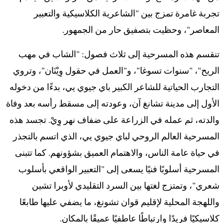
تجربة غامرة تمزج بين "الشاعرية الكلاسيكية والتعبير
المعاصر"، وحظيت بتصفيق حار من الجمهور.
تنقسم هذه المسرحية إلى ثلاث فصول: "الشاب في مهب
الريح"، "سنوات تسوغا"، و"العمل في حقول وِيْنَان"، وتروي
التجارب الحياتية للشاعر الكبير باي جيوي يي، بدءًا من دخوله
الأول إلى مدينة تشانغ آن، وعودته إلى مسقط رأسه بعد وفاة
والدته، ثم عمله في الزراعة على ضفاف نهر وِيْ. تجسد هذه
المسرحية العالم الروحي لباي جيوي يي، الذي اتسم بالتجذر
في حياة عامة الناس، والاهتمام العميق بشؤونهم. كما تتبنى
المسرحية أسلوبًا فنيًا يسعى إلى "التعبير الواقعي بأسلوب
شعري"، وتمتزج لغتها بين السرد التقليدي لأوبرا تشين
واللهجة المحلية لإقليم قوان تشونغ، ما يضفي عليها طابعًا
كلاسيكيًا فريدًا وارتباطًا عاطفيًا عميقًا بالمكان.