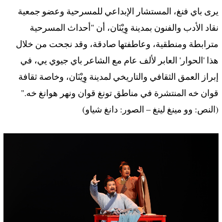
يرى باي فنغ، المستشار الإبداعي للمسرحية وعضو جمعية
نقاد الأدب والفنون بمدينة وِيْنَان، أن "أحداث المسرحية
مترابطة ومنطقية، وعاطفتها صادقة، وقد نجحت من خلال
هذا 'الحوار' العابر لألف عام مع الشاعر باي جيوي يي، في
إبراز العمق الثقافي والتاريخي لمدينة وِيْنَان، وخاصة ثقافة
قوان خه المنتشرة في مناطق تونغ قوان ونهر هوانغ خه."
(النص: وو مينغ لينغ – الصور: دانغ شياو)