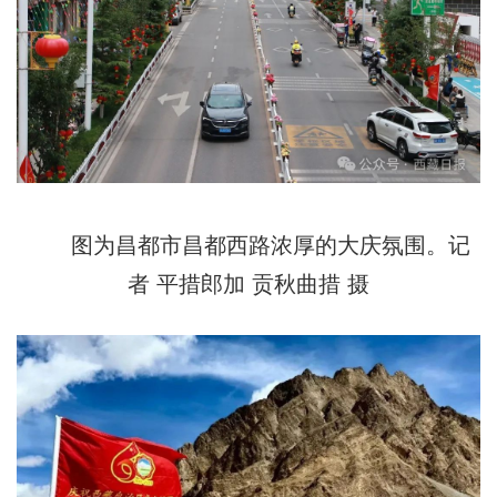
图为昌都市昌都西路浓厚的大庆氛围。记
者 平措郎加 贡秋曲措 摄