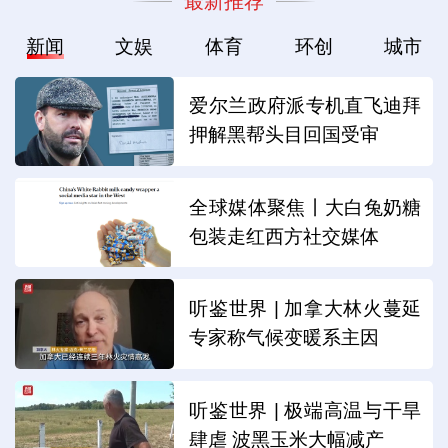
最新推荐
新闻
文娱
体育
环创
城市
爱尔兰政府派专机直飞迪拜
押解黑帮头目回国受审
全球媒体聚焦丨大白兔奶糖
包装走红西方社交媒体
听鉴世界 | 加拿大林火蔓延
专家称气候变暖系主因
听鉴世界 | 极端高温与干旱
肆虐 波黑玉米大幅减产