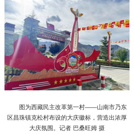
图为西藏民主改革第一村——山南市乃东
区昌珠镇克松村布设的大庆徽标，营造出浓厚
大庆氛围。记者 巴桑旺姆 摄