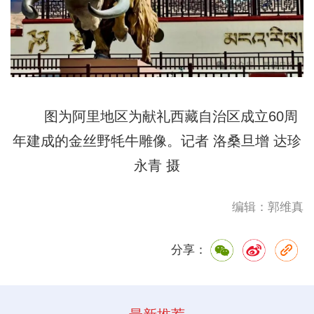
图为阿里地区为献礼西藏自治区成立60周
年建成的金丝野牦牛雕像。记者 洛桑旦增 达珍
永青 摄
编辑：郭维真
分享：