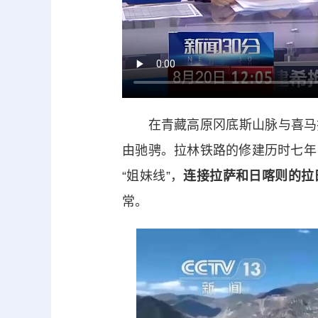
在青藏高原冈底斯山脉与喜马拉
由驰骋。拉林铁路的修建历时七年
“姐妹线”，
连接拉萨和日喀则的拉
常。