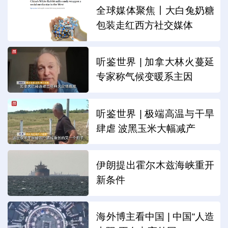
全球媒体聚焦丨大白兔奶糖
包装走红西方社交媒体
听鉴世界 | 加拿大林火蔓延
专家称气候变暖系主因
听鉴世界 | 极端高温与干旱
肆虐 波黑玉米大幅减产
伊朗提出霍尔木兹海峡重开
新条件
海外博主看中国 | 中国“人造