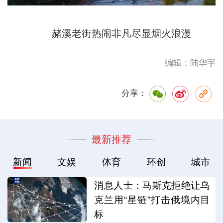
赭溪老街热闹非凡尽显烟火浪漫
编辑：陆华宇
分享：
最新推荐
新闻
文娱
体育
环创
城市
消息人士：马斯克拒绝让乌
克兰用“星链”打击俄境内目
标