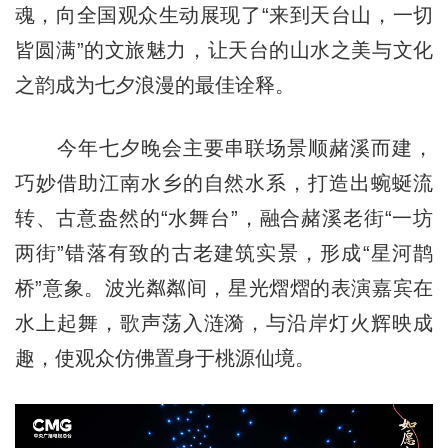
魂，向全国观众生动展现了“来到天台山，一切
皆圆满”的文旅魅力，让天台的山水之美与文化
之韵成为七夕浪漫的最佳诠释。
今年七夕晚会主要串联场景顺赭溪而建，
巧妙借助江南水乡的自然水系，打造出蜿蜒流
转、古意盎然的“水舞台”，融合赭溪老街“一坊
两街”错落有致的古老建筑实景，形成“星河鹊
桥”意象。波光粼粼间，星光熠熠的表演嘉宾在
水上起舞，歌声荡入涟漪，与沿岸灯火辉映成
趣，使观众仿佛置身于桃源仙境。