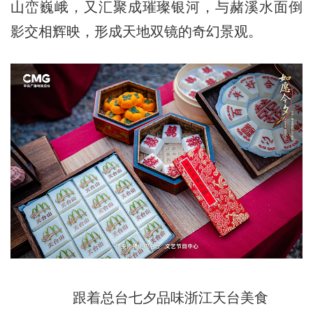
山峦巍峨，又汇聚成璀璨银河，与赭溪水面倒
影交相辉映，形成天地双镜的奇幻景观。
跟着总台七夕品味浙江天台美食