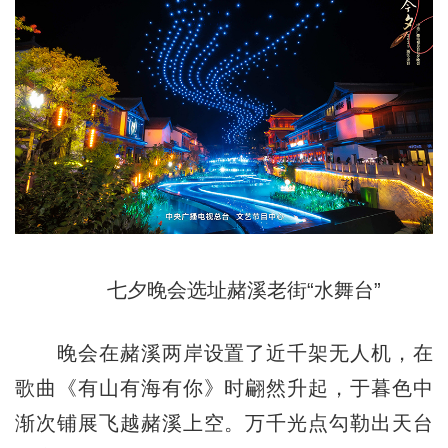
七夕晚会选址赭溪老街“水舞台”
晚会在赭溪两岸设置了近千架无人机，在
歌曲《有山有海有你》时翩然升起，于暮色中
渐次铺展飞越赭溪上空。万千光点勾勒出天台