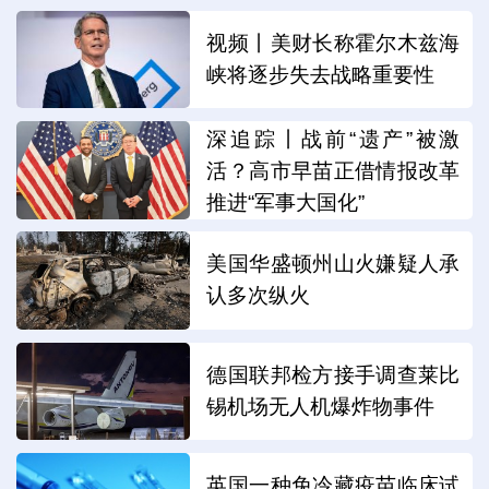
视频丨美财长称霍尔木兹海
峡将逐步失去战略重要性
深追踪丨战前“遗产”被激
活？高市早苗正借情报改革
推进“军事大国化”
美国华盛顿州山火嫌疑人承
认多次纵火
德国联邦检方接手调查莱比
锡机场无人机爆炸物事件
英国一种免冷藏疫苗临床试