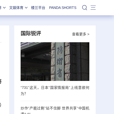
界
文娱体育
楼兰平台
PANDA SHORTS
站内搜索
国际锐评
查看更多 >
将
“731”这天，日本“国家情报局”上线意欲何
为？
务
炒作“产能过剩”站不住脚 世界共享“中国机