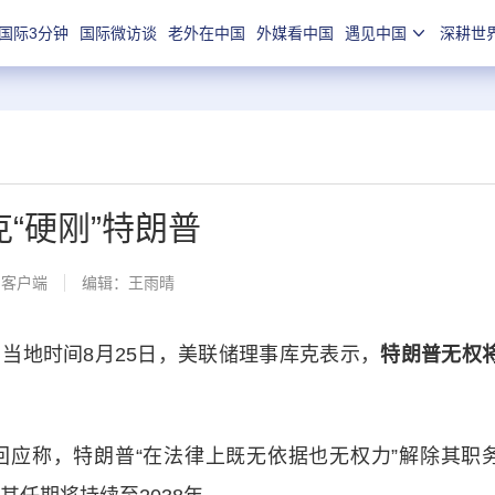
国际3分钟
国际微访谈
老外在中国
外媒看中国
遇见中国
深耕世
克“硬刚”特朗普
闻客户端
编辑：王雨晴
地时间8月25日，美联储理事库克表示，
特朗普
无权
称，特朗普“在法律上既无依据也无权力”解除其职