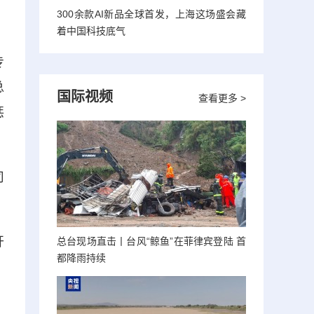
300余款AI新品全球首发，上海这场盛会藏
着中国科技底气
专
总
国际视频
查看更多 >
惩
司
开
总台现场直击丨台风“鲸鱼”在菲律宾登陆 首
都降雨持续