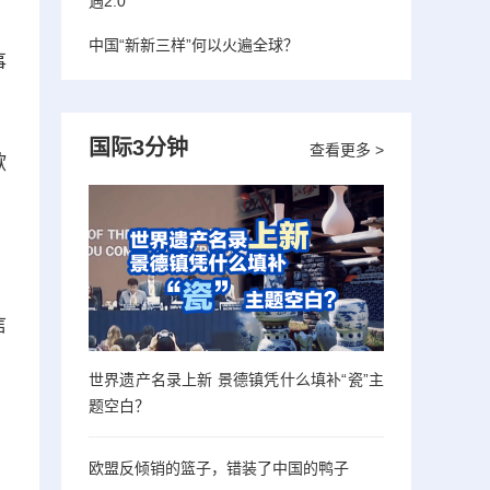
遇2.0”
中国“新新三样”何以火遍全球？
事
国际3分钟
查看更多 >
歇
信
世界遗产名录上新 景德镇凭什么填补“瓷”主
题空白？
。
欧盟反倾销的篮子，错装了中国的鸭子