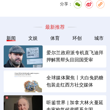
分享：
最新推荐
新闻
文娱
体育
环创
城市
爱尔兰政府派专机直飞迪拜
押解黑帮头目回国受审
全球媒体聚焦丨大白兔奶糖
包装走红西方社交媒体
听鉴世界 | 加拿大林火蔓延
专家称气候变暖系主因