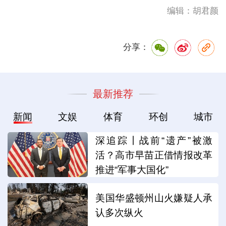
编辑：胡君颜
分享：
最新推荐
新闻
文娱
体育
环创
城市
深追踪丨战前“遗产”被激
活？高市早苗正借情报改革
推进“军事大国化”
美国华盛顿州山火嫌疑人承
认多次纵火