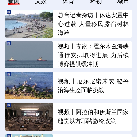
新闻
文娱
体育
环创
城市
总台记者探访丨休达安置中
心过载 大量移民露宿树林
海滩
视频丨专家：霍尔木兹海峡
通行安排取得进展 为后续
博弈提供缓冲期
视频丨厄尔尼诺来袭 秘鲁
沿海生态面临挑战
视频丨阿拉伯和伊斯兰国家
谴责以方耶路撒冷政策