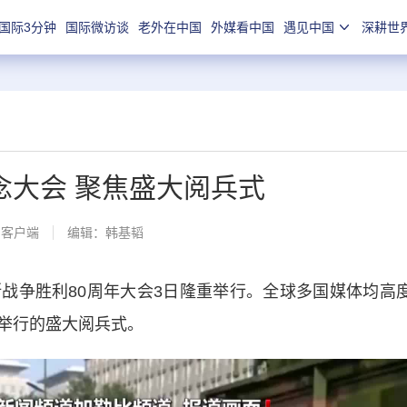
国际3分钟
国际微访谈
老外在中国
外媒看中国
遇见中国
深耕世
念大会 聚焦盛大阅兵式
闻客户端
编辑：韩基韬
争胜利80周年大会3日隆重举行。全球多国媒体均高
举行的盛大阅兵式。