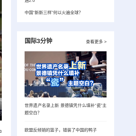
遇2.0”
中国“新新三样”何以火遍全球？
国际3分钟
查看更多 >
世界遗产名录上新 景德镇凭什么填补“瓷”主
题空白？
欧盟反倾销的篮子，错装了中国的鸭子
中