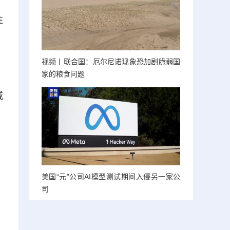
注
视频丨联合国：厄尔尼诺现象恐加剧脆弱国
家的粮食问题
威
美国“元”公司AI模型测试期间入侵另一家公
司