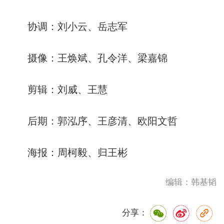
协调：刘小云、岳志军
摄像：王焕斌、孔令洋、梁嘉锦
剪辑：刘威、王慧
后期：郭泓序、王彦清、欧阳文哲
海报：周柯毅、归王彬
编辑：韩基韬
分享：