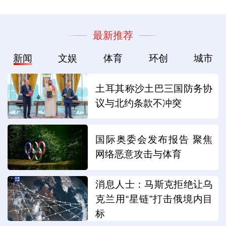
最新推荐
新闻
文娱
体育
环创
城市
土耳其称沙土巴三国防务协
议与北约条款不冲突
国际奥委会发布报告 聚焦
网络恶意攻击与体育
消息人士：马斯克拒绝让乌
克兰用“星链”打击俄境内目
标