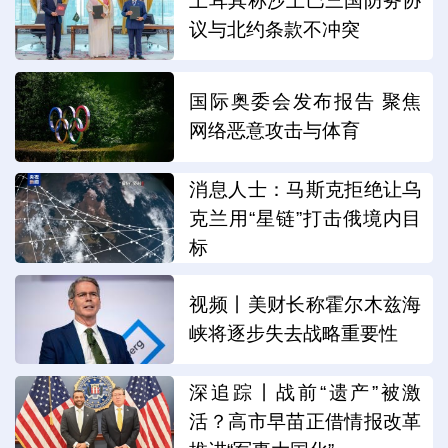
土耳其称沙土巴三国防务协
议与北约条款不冲突
国际奥委会发布报告 聚焦
网络恶意攻击与体育
消息人士：马斯克拒绝让乌
克兰用“星链”打击俄境内目
标
视频丨美财长称霍尔木兹海
峡将逐步失去战略重要性
深追踪丨战前“遗产”被激
活？高市早苗正借情报改革