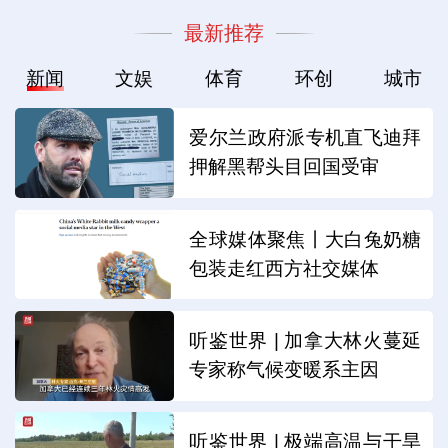
最新推荐
新闻
文娱
体育
环创
城市
爱尔兰政府派专机直飞迪拜
押解黑帮头目回国受审
全球媒体聚焦丨大白兔奶糖
包装走红西方社交媒体
听鉴世界 | 加拿大林火蔓延
专家称气候变暖系主因
听鉴世界 | 极端高温与干旱