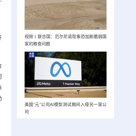
，
视频丨联合国：厄尔尼诺现象恐加剧脆弱国
开
家的粮食问题
合
同
味
动
美国“元”公司AI模型测试期间入侵另一家公
司
，