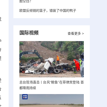
题空白？
欧盟反倾销的篮子，错装了中国的鸭子
就
国际视频
查看更多 >
护
夯
提
受
总台现场直击丨台风“鲸鱼”在菲律宾登陆 首
都降雨持续
合
五
全