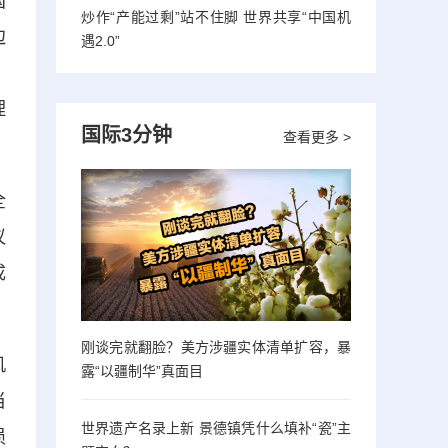
国
炒作“产能过剩”站不住脚 世界共享“中国机
边
遇2.0”
。
理
国际3分钟
查看更多 >
全
议
成
刚谈完就翻脸？美方涉疆实体清单扩容，暴
机
露“以疆制华”真面目
当
世界遗产名录上新 景德镇凭什么填补“瓷”主
损