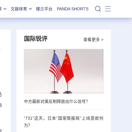
界
文娱体育
楼兰平台
PANDA SHORTS
站内搜索
国际锐评
查看更多 >
仍
中方最新对美反制释放出什么信号？
8
“731”这天，日本“国家情报局”上线意欲何
为？