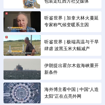
包装走红西方社交媒体
听鉴世界 | 加拿大林火蔓延
专家称气候变暖系主因
听鉴世界 | 极端高温与干旱
肆虐 波黑玉米大幅减产
伊朗提出霍尔木兹海峡重开
新条件
海外博主看中国 | 中国“人造
太阳”正在点亮外网