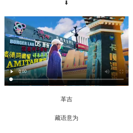
⬇️
革吉
藏语意为