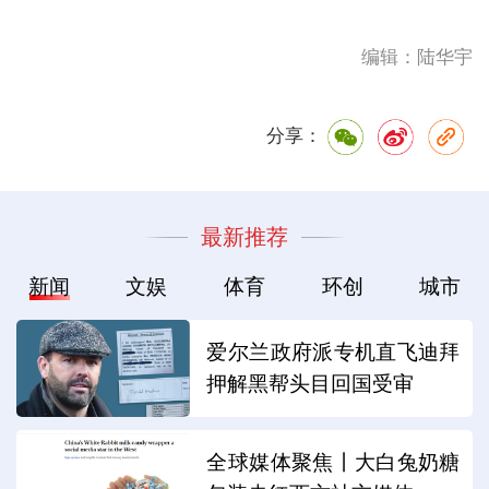
编辑：陆华宇
分享：
最新推荐
新闻
文娱
体育
环创
城市
爱尔兰政府派专机直飞迪拜
押解黑帮头目回国受审
全球媒体聚焦丨大白兔奶糖