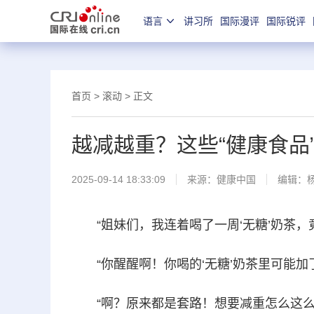
语言
讲习所
国际漫评
国际锐评
首页
>
滚动
> 正文
越减越重？这些“健康食品”
2025-09-14 18:33:09
来源：
健康中国
编辑：
“姐妹们，我连着喝了一周‘无糖’奶茶，
“你醒醒啊！你喝的‘无糖’奶茶里可能
“啊？原来都是套路！想要减重怎么这么