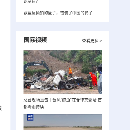
题空白？
欧盟反倾销的篮子，错装了中国的鸭子
国际视频
查看更多 >
总台现场直击丨台风“鲸鱼”在菲律宾登陆 首
都降雨持续
酸
，