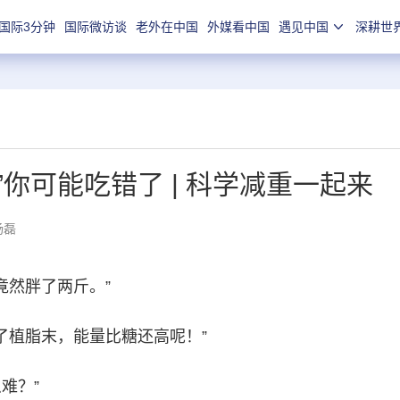
国际3分钟
国际微访谈
老外在中国
外媒看中国
遇见中国
深耕世
你可能吃错了 | 科学减重一起来
杨磊
竟然胖了两斤。”
加了植脂末，能量比糖还高呢！”
难？”