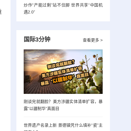
炒作“产能过剩”站不住脚 世界共享“中国机
重
遇2.0”
国际3分钟
查看更多 >
刚谈完就翻脸？美方涉疆实体清单扩容，暴
露“以疆制华”真面目
世界遗产名录上新 景德镇凭什么填补“瓷”主