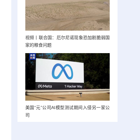
视频丨联合国：厄尔尼诺现象恐加剧脆弱国
家的粮食问题
美国“元”公司AI模型测试期间入侵另一家公
司