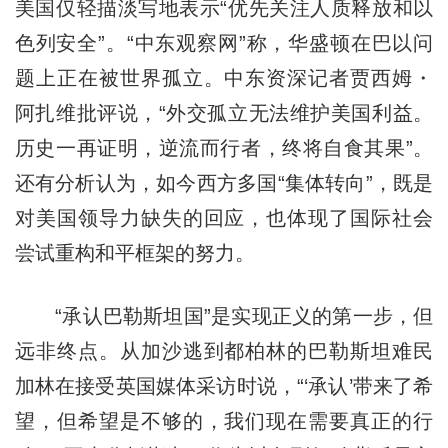
美国仅轻描淡写地表示“优先关注人质释放和以
色列安全”。“中东观察网”称，华盛顿在巴以问
题上正在被世界孤立。中东资深记者贾西姆・
阿扎维批评说，“外交孤立无法维护美国利益。
历史一再证明，逆流而行者，终将自食其果”。
还有分析认为，如今西方多国“集体转向”，既是
对美国领导力缺失的回应，也体现了国际社会
尝试重构和平框架的努力。
“承认巴勒斯坦国”是实现正义的第一步，但
远非终点。从加沙逃到都柏林的巴勒斯坦难民
加林在接受英国媒体采访时说，“‘承认’带来了希
望，但希望是不够的，我们现在需要真正的行