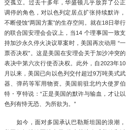
交孤立。过去十多年，华盛顿几乎放弃了公正
调停的角色，对以色列定居点扩张持续默许，
不断侵蚀“两国方案”的生存空间。就在18日举行
的联合国安理会会议上，当14 个理事国一致支
持加沙永久停火决议草案时，美国再次动用 “一
票否决权”。这是美国在安理会关于加沙冲突的
表决中第六次行使否决权。此外，自2023年10
月以来，美国已向以色列交付超过9万吨美式武
器、弹药等军用物资。美国前驻北约大使罗伯
特・亨特说：“正是美国的默许与输血，才让以
色列有恃无恐、为所欲为。”
如今，面对多国承认巴勒斯坦国的浪潮，