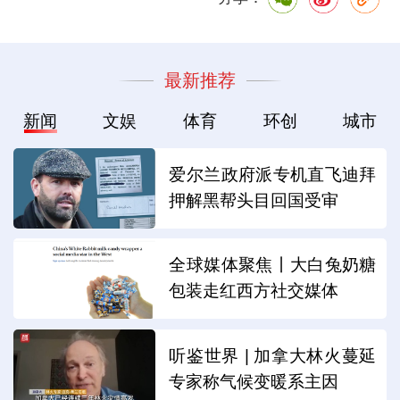
最新推荐
新闻
文娱
体育
环创
城市
爱尔兰政府派专机直飞迪拜
押解黑帮头目回国受审
全球媒体聚焦丨大白兔奶糖
包装走红西方社交媒体
听鉴世界 | 加拿大林火蔓延
专家称气候变暖系主因