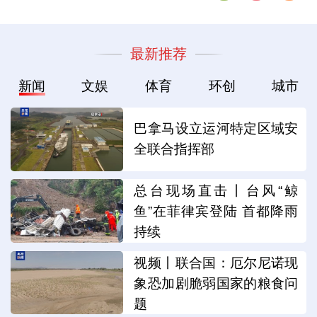
最新推荐
新闻
文娱
体育
环创
城市
巴拿马设立运河特定区域安
全联合指挥部
总台现场直击丨台风“鲸
鱼”在菲律宾登陆 首都降雨
持续
视频丨联合国：厄尔尼诺现
象恐加剧脆弱国家的粮食问
题