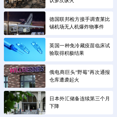
认多次纵火
德国联邦检方接手调查莱比
锡机场无人机爆炸物事件
英国一种免冷藏疫苗临床试
验取得积极结果
俄电商巨头“野莓”再次通报
仓库遭袭起火
日本外汇储备连续第三个月
下降