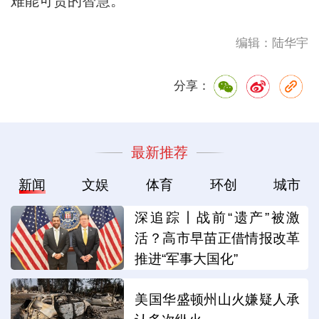
难能可贵的智慧。
编辑：陆华宇
分享：
最新推荐
新闻
文娱
体育
环创
城市
深追踪丨战前“遗产”被激
活？高市早苗正借情报改革
推进“军事大国化”
美国华盛顿州山火嫌疑人承