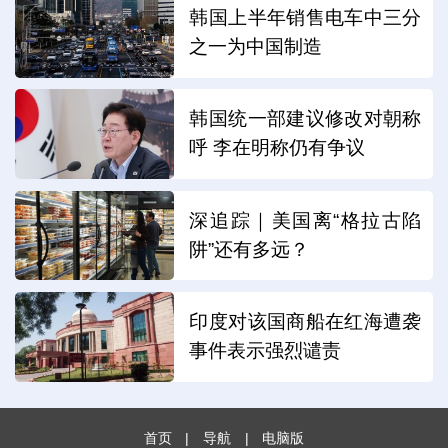
韩国上半年销售电车中三分
之一为中国制造
韩国统一部建议修改对朝称
呼 李在明称仍有争议
深追踪｜美国离“格拉古陷
阱”还有多远？
印度对该国商船在红海遭袭
事件表示强烈谴责
首页
|
导航
|
电脑版