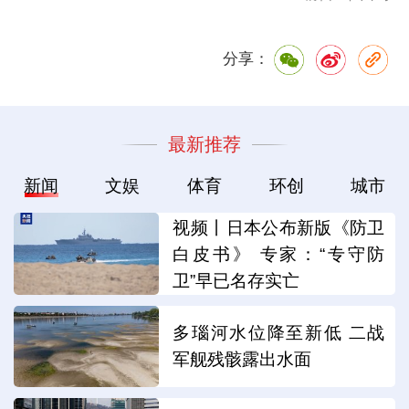
分享：
最新推荐
新闻
文娱
体育
环创
城市
视频丨日本公布新版《防卫
白皮书》 专家：“专守防
卫”早已名存实亡
多瑙河水位降至新低 二战
军舰残骸露出水面