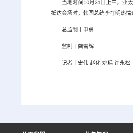
当地时间10月31日上午，亚太
抵达会场时，韩国总统李在明热情
总监制丨申勇
监制丨龚雪辉
记者丨史伟 赵化 姚瑶 许永松