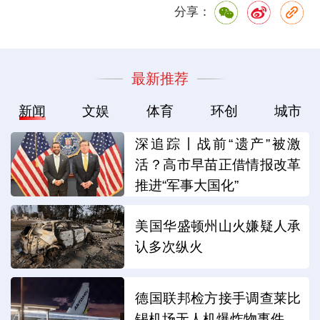
分享：
最新推荐
新闻
文娱
体育
环创
城市
深追踪丨战前“遗产”被激
活？高市早苗正借情报改革
推进“军事大国化”
美国华盛顿州山火嫌疑人承
认多次纵火
德国联邦检方接手调查莱比
锡机场无人机爆炸物事件