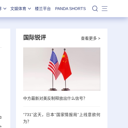
界
文娱体育
楼兰平台
PANDA SHORTS
站内搜索
国际锐评
查看更多 >
中方最新对美反制释放出什么信号？
、
“731”这天，日本“国家情报局”上线意欲何
中
为？