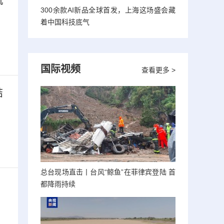
机
300余款AI新品全球首发，上海这场盛会藏
着中国科技底气
国际视频
查看更多 >
结
总台现场直击丨台风“鲸鱼”在菲律宾登陆 首
都降雨持续