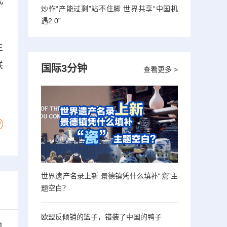
式
炒作“产能过剩”站不住脚 世界共享“中国机
遇2.0”
主
联
国际3分钟
查看更多 >
世界遗产名录上新 景德镇凭什么填补“瓷”主
题空白？
欧盟反倾销的篮子，错装了中国的鸭子