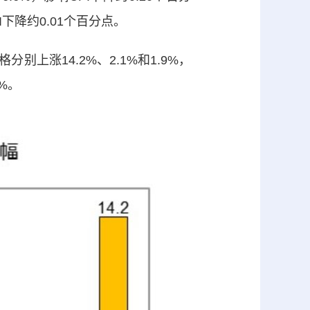
I下降约0.01个百分点。
涨14.2%、2.1%和1.9%，
%。