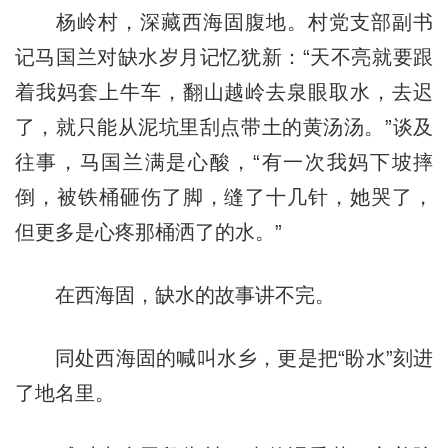
杨岭村，深藏西海固腹地。村党支部副书
记马国兰对缺水岁月记忆犹新：“天不亮就要跟
着我妈套上牛车，翻山越岭去泉眼取水，去迟
了，就只能从泥坑里刮点带土的黄汤汤。”谈及
往事，马国兰满是心酸，“有一次我妈下坡摔
倒，被铁桶砸伤了脚，缝了十几针，她哭了，
但更多是心疼那桶洒了的水。”
在西海固，缺水的故事讲不完。
同处西海固的喊叫水乡，更是把“盼水”刻进
了地名里。