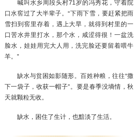
喊叫水乡周段头村71岁的冯秀花，守着院
口水窖过了大半辈子。“下雨下雪，要赶紧把雨
雪扫到窖里存着，遇上大旱，就得到村里的一
口苦水井里打水，那个水，咸涩得很！一盆洗
脸水，娃娃用完大人用，洗完脸还要留着喂牛
羊。”
缺水与贫困如影随形。百姓种粮，往往“撒
下一袋子，收获一帽子”。要是春季没墒情，秋
天就颗粒无收。
缺水，困住了生计，也黯淡了生活。