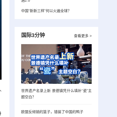
遇2.0”
中国“新新三样”何以火遍全球？
国际3分钟
查看更多 >
人
世界遗产名录上新 景德镇凭什么填补“瓷”主
题空白？
欧盟反倾销的篮子，错装了中国的鸭子
身