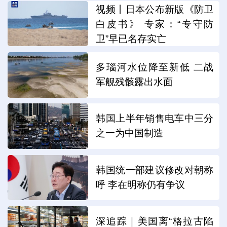
视频丨日本公布新版《防卫
白皮书》 专家：“专守防
卫”早已名存实亡
多瑙河水位降至新低 二战
军舰残骸露出水面
韩国上半年销售电车中三分
之一为中国制造
韩国统一部建议修改对朝称
呼 李在明称仍有争议
深追踪｜美国离“格拉古陷