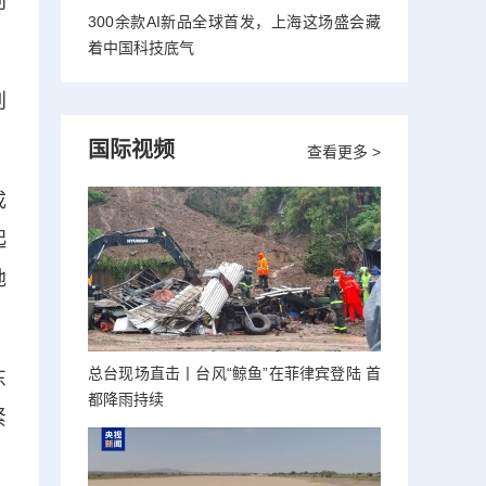
判
300余款AI新品全球首发，上海这场盛会藏
着中国科技底气
判
国际视频
查看更多 >
成
起
地
总台现场直击丨台风“鲸鱼”在菲律宾登陆 首
东
都降雨持续
紧