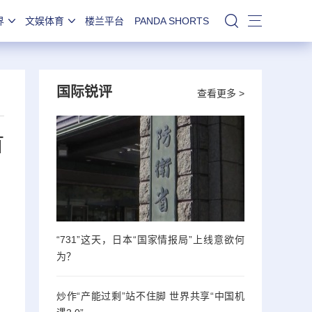
界
文娱体育
楼兰平台
PANDA SHORTS
站内搜索
国际锐评
查看更多 >
首
“731”这天，日本“国家情报局”上线意欲何
为？
炒作“产能过剩”站不住脚 世界共享“中国机