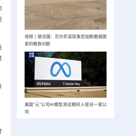
都
项
视频丨联合国：厄尔尼诺现象恐加剧脆弱国
家的粮食问题
美
果
希
美国“元”公司AI模型测试期间入侵另一家公
司
警