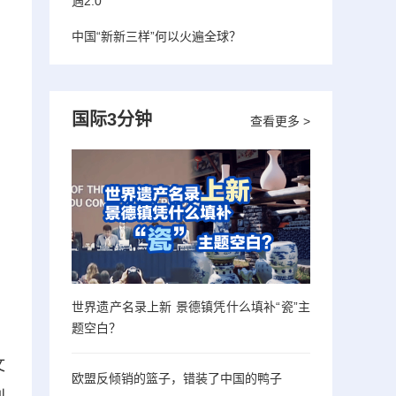
遇2.0”
中国“新新三样”何以火遍全球？
国际3分钟
查看更多 >
世界遗产名录上新 景德镇凭什么填补“瓷”主
题空白？
文
欧盟反倾销的篮子，错装了中国的鸭子