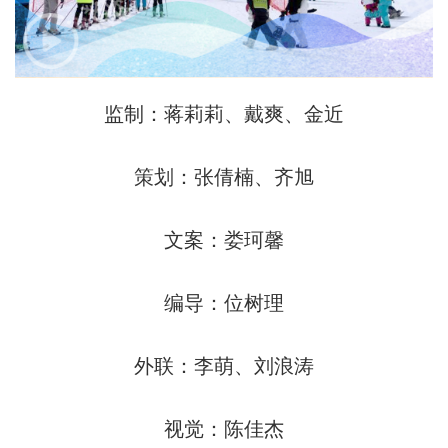
监制：蒋莉莉、戴爽、金近
策划：张倩楠、齐旭
文案：娄珂馨
编导：位树理
外联：李萌、刘浪涛
视觉：陈佳杰