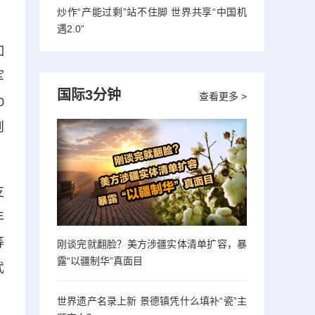
炒作“产能过剩”站不住脚 世界共享“中国机
、
遇2.0”
如
军
国际3分钟
查看更多 >
0
则
支
年
等
刚谈完就翻脸？美方涉疆实体清单扩容，暴
露“以疆制华”真面目
武
世界遗产名录上新 景德镇凭什么填补“瓷”主