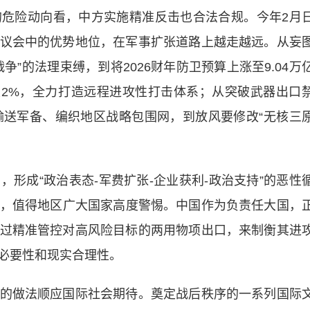
险动向看，中方实施精准反击也合法合规。今年2月
议会中的优势地位，在军事扩张道路上越走越远。从妄
”的法理束缚，到将2026财年防卫预算上涨至9.04万
突破2%，全力打造远程进攻性打击体系；从突破武器出口
输送军备、编织地区战略包围网，到放风要修改“无核三
成“政治表态-军费扩张-企业获利-政治支持”的恶性
相似，值得地区广大国家高度警惕。中国作为负责任大国，
过精准管控对高风险目标的两用物项出口，来制衡其进
必要性和现实合理性。
做法顺应国际社会期待。奠定战后秩序的一系列国际