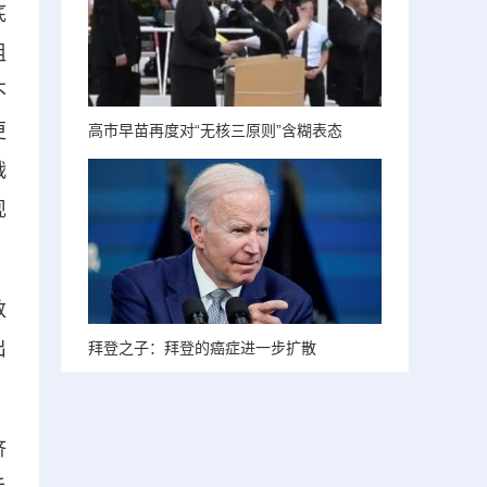
底
组
不
更
高市早苗再度对“无核三原则”含糊表态
战
现
数
出
拜登之子：拜登的癌症进一步扩散
济