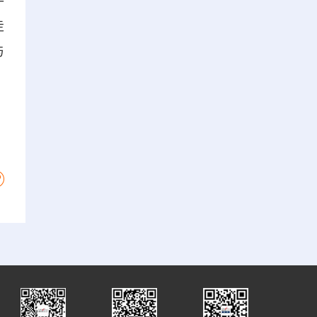
手
走
与