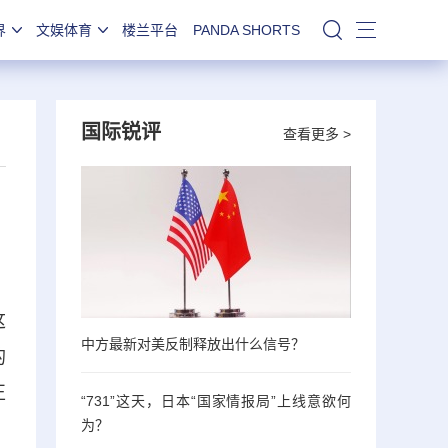
界
文娱体育
楼兰平台
PANDA SHORTS
站内搜索
国际锐评
查看更多 >
这
中方最新对美反制释放出什么信号？
的
正
“731”这天，日本“国家情报局”上线意欲何
为？