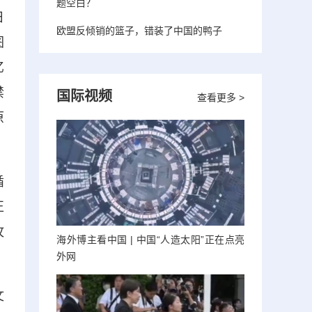
题空白？
日
欧盟反倾销的篮子，错装了中国的鸭子
图
亿
禁
国际视频
查看更多 >
原
循
正
攻
海外博主看中国 | 中国“人造太阳”正在点亮
外网
文