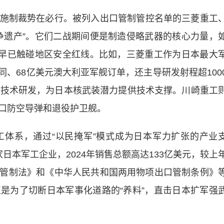
制裁势在必行。被列入出口管制管控名单的三菱重工
争遗产”。它们二战期间便是制造侵略武器的核心力量，
为早已触碰地区安全红线。比如，三菱重工作为日本最大
同、68亿美元澳大利亚军舰订单，还主导研发射程超100
核技术研发，为日本核武装潜力提供技术支撑。川崎重工
口防空导弹和退役护卫舰。
系，通过“以民掩军”模式成为日本军力扩张的产业
日本军工企业，2024年销售总额高达133亿美元，较上
口管制法》和《中华人民共和国两用物项出口管制条例》
是为了切断日本军事化道路的“养料”，直击日本扩军强