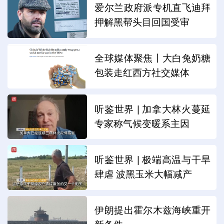
爱尔兰政府派专机直飞迪拜
押解黑帮头目回国受审
全球媒体聚焦丨大白兔奶糖
包装走红西方社交媒体
听鉴世界 | 加拿大林火蔓延
专家称气候变暖系主因
听鉴世界 | 极端高温与干旱
肆虐 波黑玉米大幅减产
伊朗提出霍尔木兹海峡重开