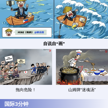
自说自“画”
拖向危险！
山姆牌“迷魂汤”
国际3分钟