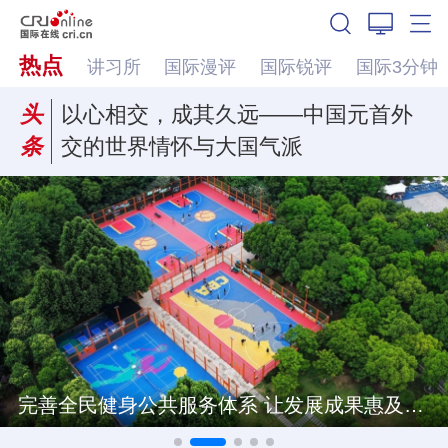
热点
讲习所
国际漫评
国际锐评
国际3分钟
头
以心相交，成其久远——中国元首外
条
交的世界情怀与大国气派
完善全民健身公共服务体系 让发展成果惠及全体人民