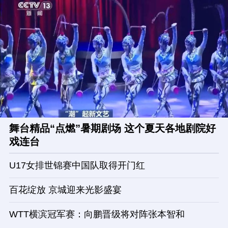
舞台精品“点燃”暑期剧场 这个夏天各地剧院好
戏连台
U17女排世锦赛中国队取得开门红
百花绽放 京城迎来光影盛宴
WTT横滨冠军赛：向鹏晋级将对阵张本智和