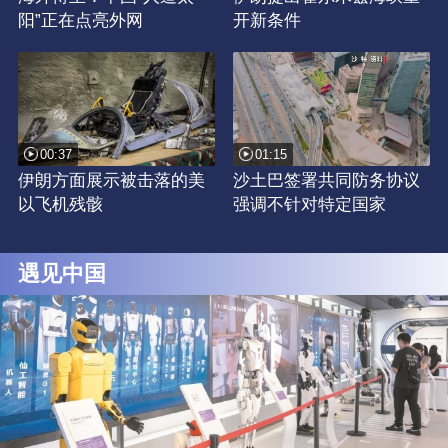
阳”正在点亮外网
开新条件
00:37
01:15
伊朗方面展示被击落的美
沙土巴签署共同防务协议
以飞机残骸
强调不针对特定国家
遇见中国