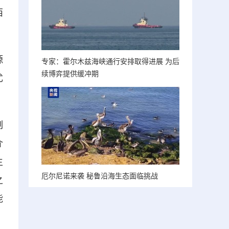
西
源
专家：霍尔木兹海峡通行安排取得进展 为后
续博弈提供缓冲期
尤
制
介
生
厄尔尼诺来袭 秘鲁沿海生态面临挑战
之
能