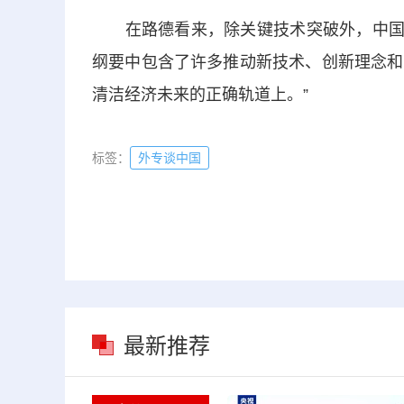
在路德看来，除关键技术突破外，中国在提
纲要中包含了许多推动新技术、创新理念和
清洁经济未来的正确轨道上。”
标签：
外专谈中国
最新推荐