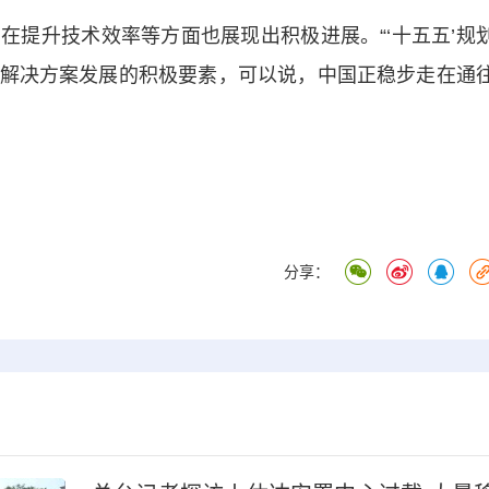
升技术效率等方面也展现出积极进展。“‘十五五’规
解决方案发展的积极要素，可以说，中国正稳步走在通
分享：