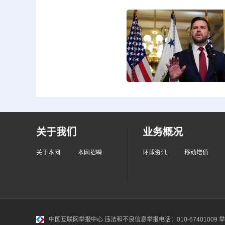
关于我们
业务概况
关于本网
本网招聘
环球资讯
移动增值
中国互联网举报中心
违法和不良信息举报电话：010-67401009 举报邮