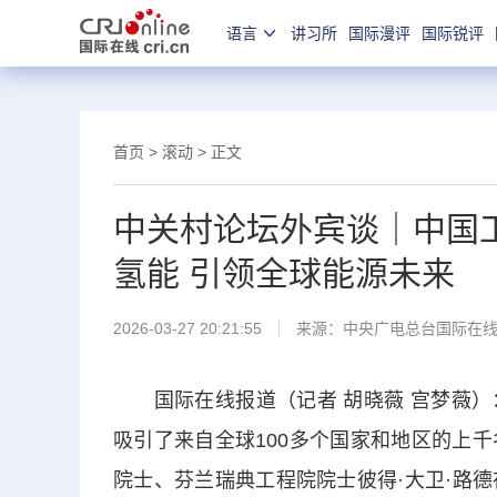
语言
讲习所
国际漫评
国际锐评
首页
>
滚动
> 正文
中关村论坛外宾谈｜中国工
氢能 引领全球能源未来
2026-03-27 20:21:55
来源：中央广电总台国际在
国际在线报道（记者 胡晓薇 宫梦薇）：3
吸引了来自全球100多个国家和地区的上
院士、芬兰瑞典工程院院士彼得·大卫·路