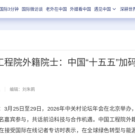
国际3分钟
国际微访谈
老外在中国
外媒看中国
遇见中国
深耕世
程院外籍院士：中国“十五五”加
线
编辑：刘朱鹮
月25日至29日，2026年中关村论坛年会在北京举办
千名嘉宾参与，共话前沿科技与合作机遇。中国工程院外
德在接受国际在线记者专访时表示，在全球绿色转型与能