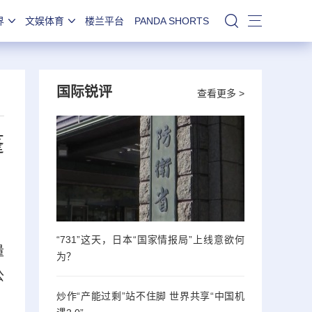
界
文娱体育
楼兰平台
PANDA SHORTS
站内搜索
国际锐评
查看更多 >
蓬
“731”这天，日本“国家情报局”上线意欲何
量
为？
公
炒作“产能过剩”站不住脚 世界共享“中国机