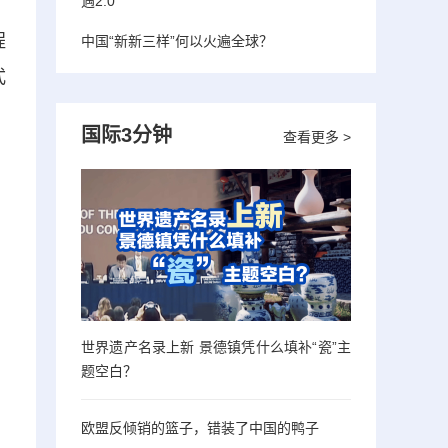
遇2.0”
程
中国“新新三样”何以火遍全球？
式
国际3分钟
查看更多 >
世界遗产名录上新 景德镇凭什么填补“瓷”主
题空白？
欧盟反倾销的篮子，错装了中国的鸭子