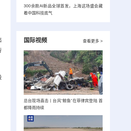
300余款AI新品全球首发，上海这场盛会藏
着中国科技底气
出
国际视频
查看更多 >
行
段
，
总台现场直击丨台风“鲸鱼”在菲律宾登陆 首
都降雨持续