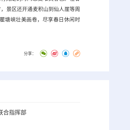
时，景区还开通麦积山到仙人崖等周
瞿塘峡壮美画卷，尽享春日休闲时
分享：
联合指挥部