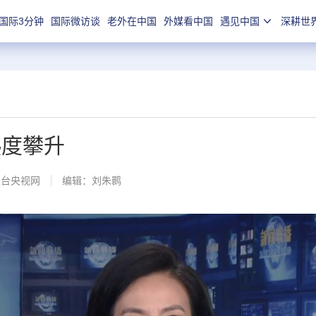
国际3分钟
国际微访谈
老外在中国
外媒看中国
遇见中国
深耕世
热度攀升
总台央视网
编辑：刘朱鹮