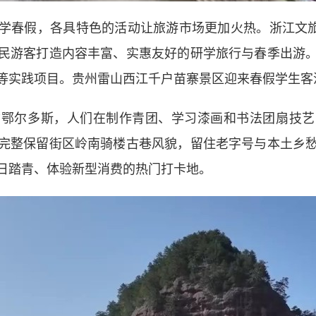
假，各具特色的活动让旅游市场更加火热。浙江文旅部
民游客打造内容丰富、实惠友好的研学旅行与春季出游
等实践项目。贵州雷山西江千户苗寨景区迎来春假学生客
尔多斯，人们在制作青团、学习漆画和书法团扇技艺
完整保留街区岭南骑楼古巷风貌，留住老字号与本土乡
日踏青、体验新型消费的热门打卡地。