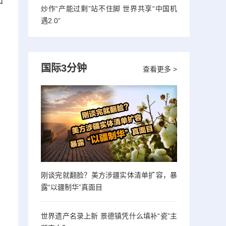
知
炒作“产能过剩”站不住脚 世界共享“中国机
遇2.0”
国际3分钟
查看更多 >
刚谈完就翻脸？美方涉疆实体清单扩容，暴
露“以疆制华”真面目
世界遗产名录上新 景德镇凭什么填补“瓷”主