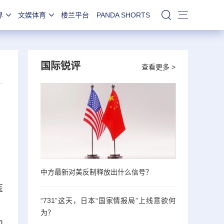
界
文娱体育
楼兰平台
PANDA SHORTS
站内搜索
国际锐评
查看更多 >
中方最新对美反制释放出什么信号？
医
“731”这天，日本“国家情报局”上线意欲何
，
为？