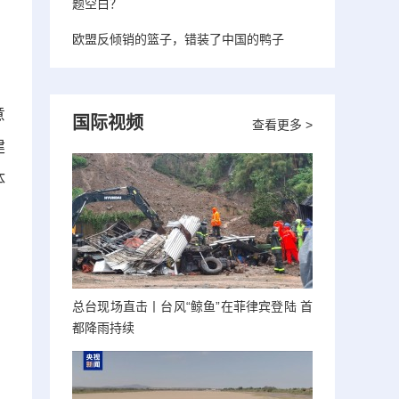
题空白？
欧盟反倾销的篮子，错装了中国的鸭子
，
意
国际视频
查看更多 >
建
体
总台现场直击丨台风“鲸鱼”在菲律宾登陆 首
都降雨持续