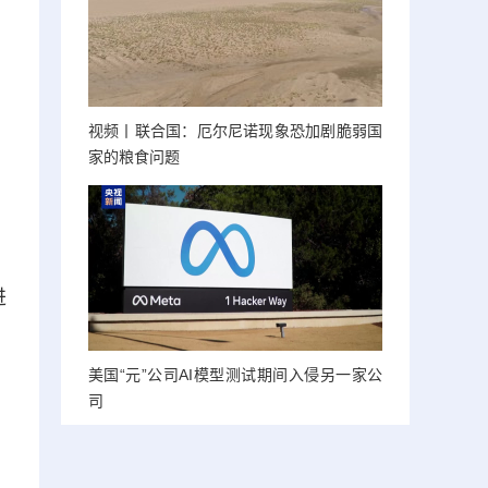
视频丨联合国：厄尔尼诺现象恐加剧脆弱国
家的粮食问题
》
进
美国“元”公司AI模型测试期间入侵另一家公
司