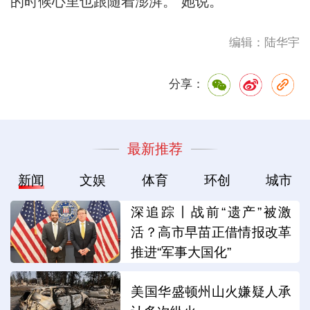
的时候心里也跟随着澎湃。”她说。
编辑：陆华宇
分享：
最新推荐
新闻
文娱
体育
环创
城市
深追踪丨战前“遗产”被激
活？高市早苗正借情报改革
推进“军事大国化”
美国华盛顿州山火嫌疑人承