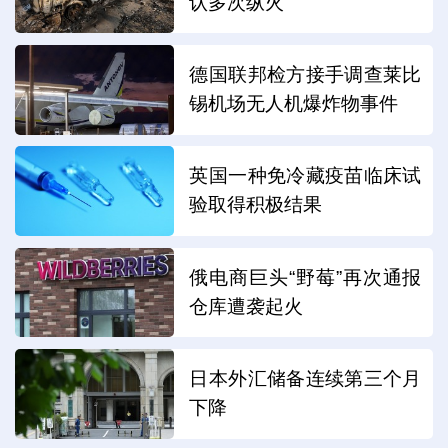
认多次纵火
德国联邦检方接手调查莱比
锡机场无人机爆炸物事件
英国一种免冷藏疫苗临床试
验取得积极结果
俄电商巨头“野莓”再次通报
仓库遭袭起火
日本外汇储备连续第三个月
下降