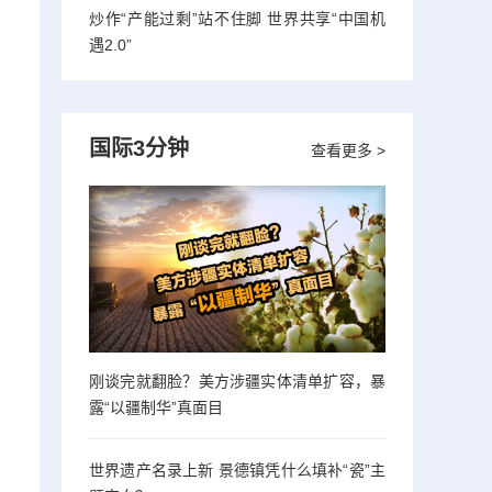
炒作“产能过剩”站不住脚 世界共享“中国机
遇2.0”
国际3分钟
查看更多 >
刚谈完就翻脸？美方涉疆实体清单扩容，暴
露“以疆制华”真面目
世界遗产名录上新 景德镇凭什么填补“瓷”主