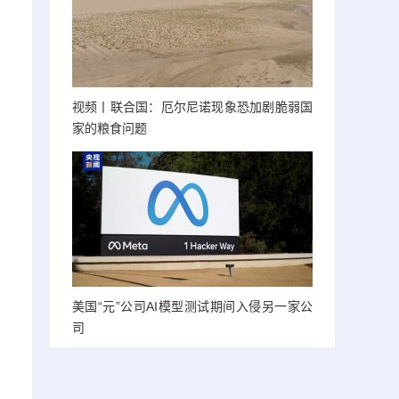
视频丨联合国：厄尔尼诺现象恐加剧脆弱国
家的粮食问题
美国“元”公司AI模型测试期间入侵另一家公
司