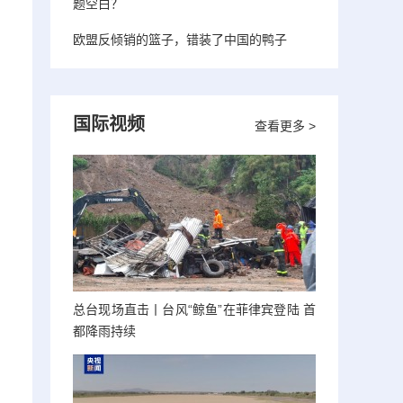
题空白？
欧盟反倾销的篮子，错装了中国的鸭子
国际视频
查看更多 >
总台现场直击丨台风“鲸鱼”在菲律宾登陆 首
都降雨持续