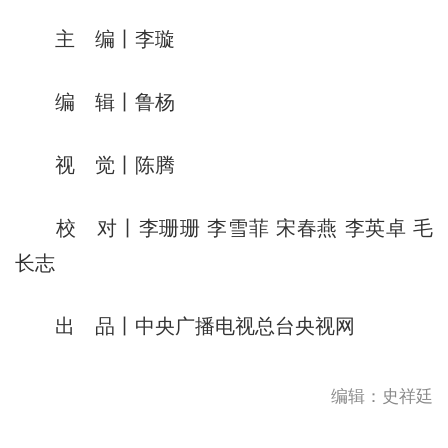
主 编丨李璇
编 辑丨鲁杨
视 觉丨陈腾
校 对丨李珊珊 李雪菲 宋春燕 李英卓 毛
长志
出 品丨中央广播电视总台央视网
编辑：史祥廷